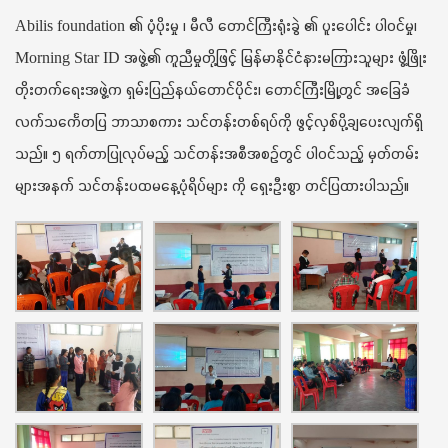
t
Abilis foundation ၏ ပံ့ပိုးမှု ၊ မီလီ တောင်ကြီးရုံးခွဲ ၏ ပူးပေါင်း ပါဝင်မှု၊
i
o
Morning Star ID အဖွဲ့၏ ကူညီမှုတို့ဖြင့် မြန်မာနိုင်ငံနားမကြားသူများ ဖွံ့ဖြိုး
n
တိုးတက်ရေးအဖွဲ့က ရှမ်းပြည်နယ်တောင်ပိုင်း၊ တောင်ကြီးမြို့တွင် အခြေခံ
လက်သင်္ကေတပြ ဘာသာစကား သင်တန်းတစ်ရပ်ကို ဖွင့်လှစ်ပို့ချပေးလျက်ရှိ
သည်။ ၅ ရက်တာပြုလုပ်မည့် သင်တန်းအစီအစဉ်တွင် ပါဝင်သည့် မှတ်တမ်း
များအနက် သင်တန်းပထမနေ့ပုံရိပ်များ ကို ရှေးဦးစွာ တင်ပြထားပါသည်။