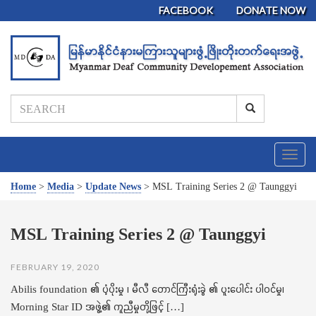
FACEBOOK
DONATE NOW
T
o
g
Home
>
Media
>
Update News
>
MSL Training Series 2 @ Taunggyi
g
l
e
MSL Training Series 2 @ Taunggyi
n
a
FEBRUARY 19, 2020
v
i
Abilis foundation ၏ ပံ့ပိုးမှု ၊ မီလီ တောင်ကြီးရုံးခွဲ ၏ ပူးပေါင်း ပါဝင်မှု၊
g
Morning Star ID အဖွဲ့၏ ကူညီမှုတို့ဖြင့် […]
a