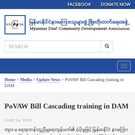
FACEBOOK
DONATE NOW
T
o
g
Home
>
Media
>
Update News
>
PoVAW Bill Cascading training in
g
DAM
l
e
n
PoVAW Bill Cascading training in DAM
a
v
JUNE 26, 2019
i
g
ကျား၊ မ ရေးရာတန်းတူညီမျှရေးကွန်ယက်၏ ပံ့ပိုးမှုဖြင့် မြန်မာနိုင်ငံ နားမကြား
a