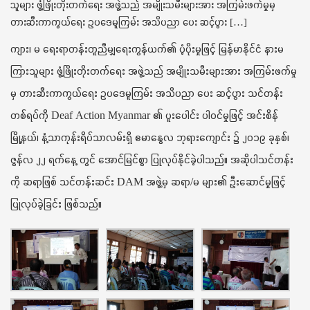
သူများ ဖွံ့ဖြိုးတိုးတက်ရေး အဖွဲ့သည် အမျိုးသမီးများအား အကြမ်းဖက်မှုမှ
t
တားဆီးကာကွယ်ရေး ဥပဒေမူကြမ်း အသိပညာ ပေး ဆင့်ပွား […]
i
o
ကျား၊ မ ရေးရာတန်းတူညီမျှရေးကွန်ယက်၏ ပံ့ပိုးမှုဖြင့် မြန်မာနိုင်ငံ နားမ
n
ကြားသူများ ဖွံ့ဖြိုးတိုးတက်ရေး အဖွဲ့သည် အမျိုးသမီးများအား အကြမ်းဖက်မှု
မှ တားဆီးကာကွယ်ရေး ဥပဒေမူကြမ်း အသိပညာ ပေး ဆင့်ပွား သင်တန်း
တစ်ရပ်ကို Deaf Action Myanmar ၏ ပူးပေါင်း ပါဝင်မှုဖြင့် အင်းစိန်
မြို့နယ်၊ နံ့သာကုန်းရိပ်သာလမ်းရှိ ဧမာနွေလ ဘုရားကျောင်း ၌ ၂၀၁၉ ခုနှစ်၊
ဇွန်လ ၂၂ ရက်နေ့ တွင် အောင်မြင်စွာ ပြုလုပ်နိုင်ခဲ့ပါသည်။ အဆိုပါသင်တန်း
ကို ဆရာဖြစ် သင်တန်းဆင်း DAM အဖွဲ့မှ ဆရာ/မ များ၏ ဦးဆောင်မှုဖြင့်
ပြုလုပ်ခဲ့ခြင်း ဖြစ်သည်။