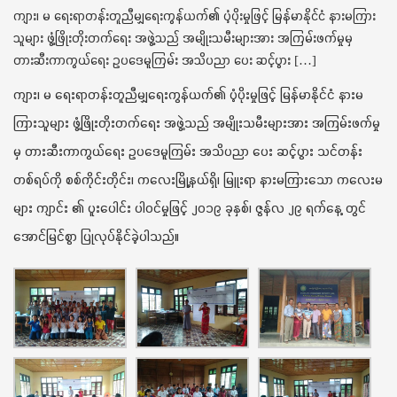
t
ကျား၊ မ ရေးရာတန်းတူညီမျှရေးကွန်ယက်၏ ပံ့ပိုးမှုဖြင့် မြန်မာနိုင်ငံ နားမကြား
i
သူများ ဖွံ့ဖြိုးတိုးတက်ရေး အဖွဲ့သည် အမျိုးသမီးများအား အကြမ်းဖက်မှုမှ
o
တားဆီးကာကွယ်ရေး ဥပဒေမူကြမ်း အသိပညာ ပေး ဆင့်ပွား […]
n
ကျား၊ မ ရေးရာတန်းတူညီမျှရေးကွန်ယက်၏ ပံ့ပိုးမှုဖြင့် မြန်မာနိုင်ငံ နားမ
ကြားသူများ ဖွံ့ဖြိုးတိုးတက်ရေး အဖွဲ့သည် အမျိုးသမီးများအား အကြမ်းဖက်မှု
မှ တားဆီးကာကွယ်ရေး ဥပဒေမူကြမ်း အသိပညာ ပေး ဆင့်ပွား သင်တန်း
တစ်ရပ်ကို စစ်ကိုင်းတိုင်း၊ ကလေးမြို့နယ်ရှိ၊ မြူးရာ နားမကြားသော ကလေးမ
များ ကျာင်း ၏ ပူးပေါင်း ပါဝင်မှုဖြင့် ၂၀၁၉ ခုနှစ်၊ ဇွန်လ ၂၉ ရက်နေ့ တွင်
အောင်မြင်စွာ ပြုလုပ်နိုင်ခဲ့ပါသည်။