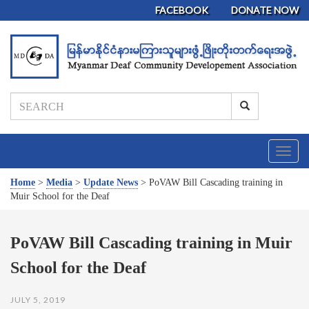
FACEBOOK
DONATE NOW
T
o
g
Home
>
Media
>
Update News
>
PoVAW Bill Cascading training in
g
Muir School for the Deaf
l
e
n
PoVAW Bill Cascading training in Muir
a
School for the Deaf
v
i
g
JULY 5, 2019
a